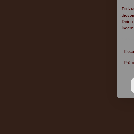
Du kan
diesem
Deine 
indem 
Daten
Essen
Präf