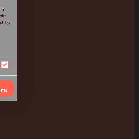
 In
nkt.
st Du,
REN