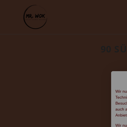
90 S
Wir nu
Techni
Besuch
auch a
Anbiet
Wir n