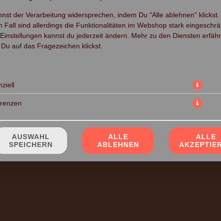
nst der Verarbeitung widersprechen, indem Du "Alle ablehnen" klickst.
 Fall sind allerdings die Funktionalitäten im Webshop stark eingeschrä
Einstellungen kannst du jederzeit ändern. Mehr zu den Diensten erfähr
Du auf das Fragezeichen klickst.
schutzerklärung
Impressum
11,70 € *
ziell
* Die Preise können nach Auswahl des Stores variieren.
erenzen
AUSWAHL
ALLE
ALLE
SPEICHERN
ABLEHNEN
AKZEPTIE